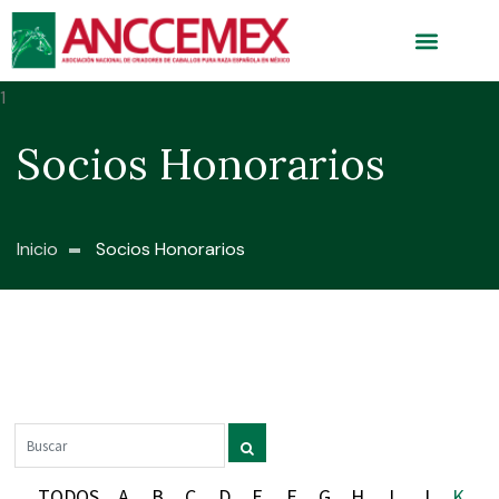
Socios Honorarios
Inicio
Socios Honorarios
TODOS
A
B
C
D
E
F
G
H
I
J
K