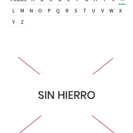
L
M
N
O
P
Q
R
S
T
U
V
W
X
Y
Z