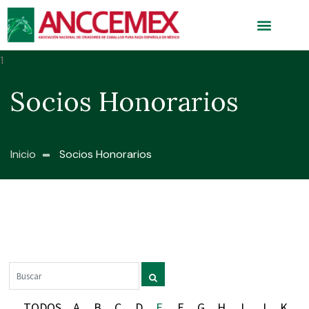
Socios Honorarios
Inicio
Socios Honorarios
TODOS
A
B
C
D
E
F
G
H
I
J
K