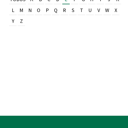
L
M
N
O
P
Q
R
S
T
U
V
W
X
Y
Z