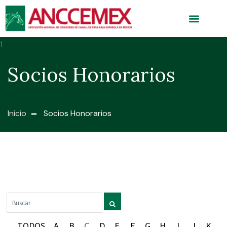
Socios Honorarios
Inicio
Socios Honorarios
TODOS
A
B
C
D
E
F
G
H
I
J
K