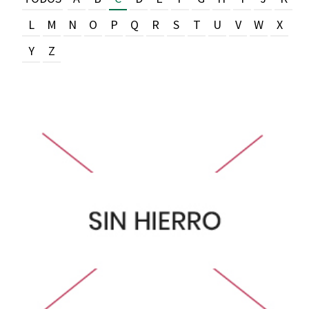
L
M
N
O
P
Q
R
S
T
U
V
W
X
Y
Z