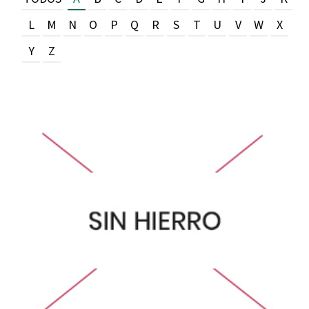
L
M
N
O
P
Q
R
S
T
U
V
W
X
Y
Z