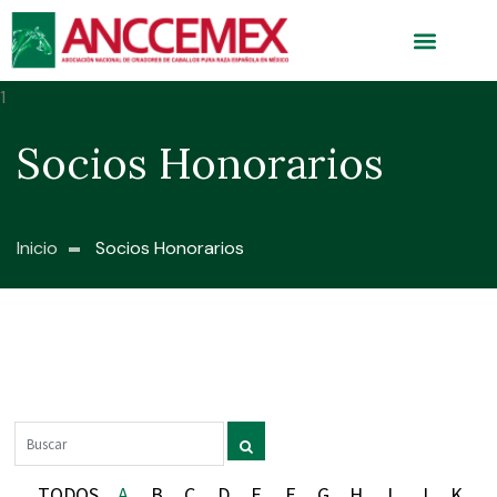
Socios Honorarios
Inicio
Socios Honorarios
TODOS
A
B
C
D
E
F
G
H
I
J
K